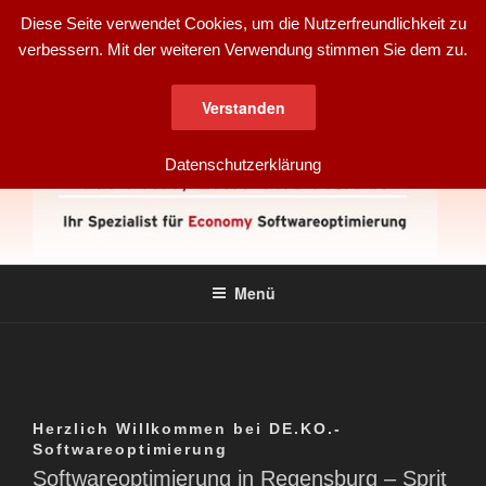
Zum
Diese Seite verwendet Cookies, um die Nutzerfreundlichkeit zu
Inhalt
verbessern. Mit der weiteren Verwendung stimmen Sie dem zu.
springen
Verstanden
Datenschutzerklärung
DE.KO.
für PKW, LKW und Agrar
Menü
SOFTWAREOPTIMIERUNG
Herzlich Willkommen bei DE.KO.-
Softwareoptimierung
Softwareoptimierung in Regensburg – Sprit