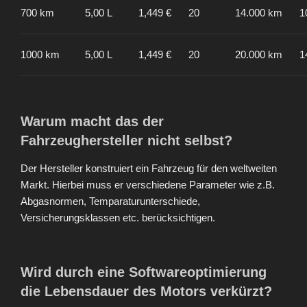
700 km
5,00 L
1,449 €
20
14.000 km
1
1000 km
5,00 L
1,449 €
20
20.000 km
1
Warum macht das der
Fahrzeughersteller nicht selbst?
Der Hersteller konstruiert ein Fahrzeug für den weltweiten
Markt. Hierbei muss er verschiedene Parameter wie z.B.
Abgasnormen, Temparaturunterschiede,
Versicherungsklassen etc. berücksichtigen.
Wird durch eine Softwareoptimierung
die Lebensdauer des Motors verkürzt?