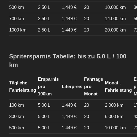
500 km
2,50 L
1,449 €
20
10.000 km
3
700 km
2,50 L
1,449 €
20
14.000 km
5
1000 km
2,50 L
1,449 €
20
20.000 km
7
Spritersparnis Tabelle: bis zu 5,0 L / 100
km
Ersparnis
Fahrtage
E
Tägliche
Monatl.
pro
Literpreis
pro
p
Fahrleistung
Fahrleistung
100km
Monat
M
100 km
5,00 L
1,449 €
20
2.000 km
1
300 km
5,00 L
1,449 €
20
6.000 km
4
500 km
5,00 L
1,449 €
20
10.000 km
7