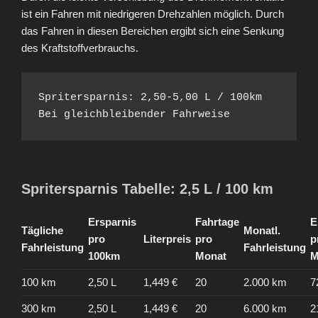
ist ein Fahren mit niedrigeren Drehzahlen möglich. Durch
das Fahren in diesen Bereichen ergibt sich eine Senkung
des Kraftstoffverbrauchs.
Spritersparnis: 2,50-5,00 L / 100km 

Bei gleichbleibender Fahrweise
Spritersparnis Tabelle: 2,5 L / 100 km
Ersparnis
Fahrtage
E
Tägliche
Monatl.
pro
Literpreis
pro
p
Fahrleistung
Fahrleistung
100km
Monat
M
100 km
2,50 L
1,449 €
20
2.000 km
7
300 km
2,50 L
1,449 €
20
6.000 km
2