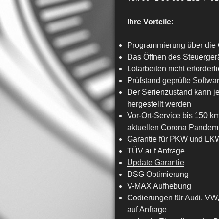
Ihre Vorteile:
Programmierung über die 
Das Öffnen des Steuergerä
Lötarbeiten nicht erforderl
Prüfstand geprüfte Softwa
Der Serienzustand kann j
hergestellt werden
Vor-Ort-Service bis 150 k
aktuellen Corona Pandemie
Garantie für PKW und LK
TÜV auf Anfrage
Update Garantie
DSG Optimierung
V-MAX Aufhebung
Codierungen für Audi, VW
auf Anfrage