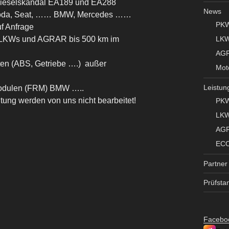
Dieselskandal
EA189
und EA288
News
Skoda, Seat, …… BMW, Mercedes ……
PK
f Anfrage
LK
für LKWs und AGRAR bis 500 km im
AG
ten (ABS, Getriebe ….) außer
Mot
Leistun
odulen (FRM) BMW …..
ung werden von uns nicht bearbeitet!
PK
LK
AG
EC
Partner
Prüfsta
Facebo