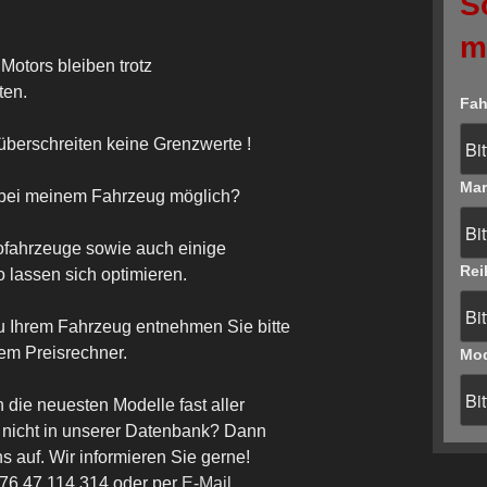
S
m
Motors bleiben trotz
ten.
Fah
berschreiten keine Grenzwerte !
Mar
h bei meinem Fahrzeug möglich?
bofahrzeuge sowie auch einige
Rei
lassen sich optimieren.
u Ihrem Fahrzeug entnehmen Sie bitte
rem Preisrechner.
Mod
h die neuesten Modelle fast aller
ug nicht in unserer Datenbank? Dann
 auf. Wir informieren Sie gerne!
176 47 114 314 oder per
E-Mail