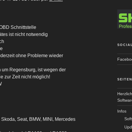
OBD Schnittstelle
tes ist nicht notwendig
ich
SOCIA
re
ederzeit ohne Probleme wieder
Facebo
m um Regensburg, ist wegen der
 zur Zeit nicht möglich!
SEITE
W
Herzlic
Softwar
Infos
Sof
, Skoda, Seat, BMW, MINI, Mercedes
Upd