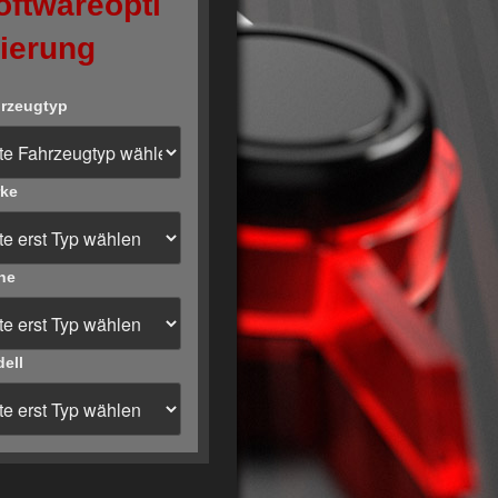
oftwareopti
ierung
rzeugtyp
ke
he
ell