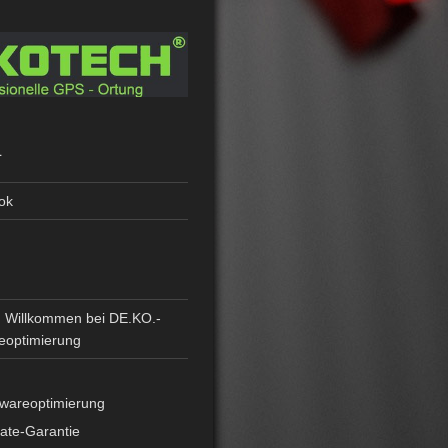
L
ok
N
h Willkommen bei DE.KO.-
eoptimierung
twareoptimierung
ate-Garantie