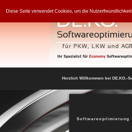
Zum
Inhalt
Diese Seite verwendet Cookies, um die Nutzerfreundlichkei
springen
DE.KO. SOF
für PKW, LKW und Agrar
Herzlich Willkommen bei DE.KO.-S
Softwareoptimierung