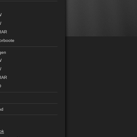
W
W
RAR
orboote
gen
W
W
RAR
O
nd
ok