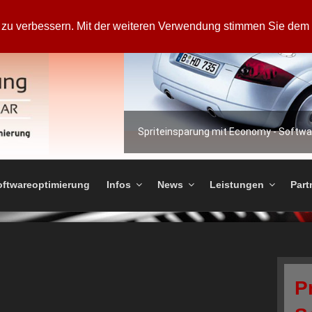
t zu verbessern. Mit der weiteren Verwendung stimmen Sie dem 
Spriteinsparung mit Economy - Softw
TWAREOPTIMIERUNG
oftwareoptimierung
Infos
News
Leistungen
Part
P